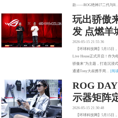
款——ROG绝神27二代与R..
玩出骄傲来
发 点燃羊
2026-05-15 21:55:36
【环球科技网】5月15日，R
Live House正式开启
骄傲来”为主题，打造沉浸式
通通Tony大叔携手周...
[阅读
ROG DA
示器矩阵定
2026-05-15 21:30:48
【环球科技网】5月15日，2