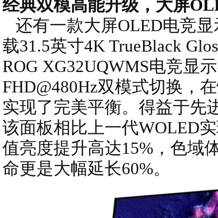
经典双模高能升级，大屏OL
还有一款大屏OLED电竞
载31.5英寸4K TrueBlack Gl
ROG XG32UQWMS电竞显
FHD@480Hz双模式切换
实现了完美平衡。得益于先进的T
该面板相比上一代WOLED
值亮度提升高达15%，色域体
命更是大幅延长60%。