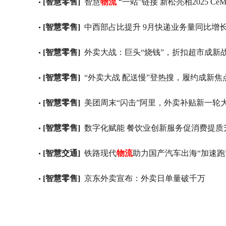
[智慧零售]
智慧
物流
“一站”链接 新松亮相2025 Ce
[智慧零售]
中西部占比提升 9月快递业务量同比增长1
[智慧零售]
外卖大战：巨头“烧钱”，折扣超市成新
[智慧零售]
“外卖大战 配送慢”登热搜，履约成新焦
[智慧零售]
美团周末“闪击”阿里，外卖补贴新一轮
[智慧零售]
数字化赋能 餐饮业创新服务促消费提质
[智慧交通]
铁路现代
物流
助力国产汽车出海“加速跑
[智慧零售]
京东外卖宣布：外卖日单量破千万