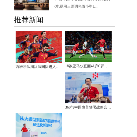
《电视用三维调光微小型L...
推荐新闻
18岁亚马尔直面41岁C罗，华帝的“玄学”能否奏凯？
西班牙队淘汰法国队进入决赛，华帝承诺的青瓷和金球，该准备了！
360与中国惠普签署战略合作协议 共建AI安全与终端融合新范式