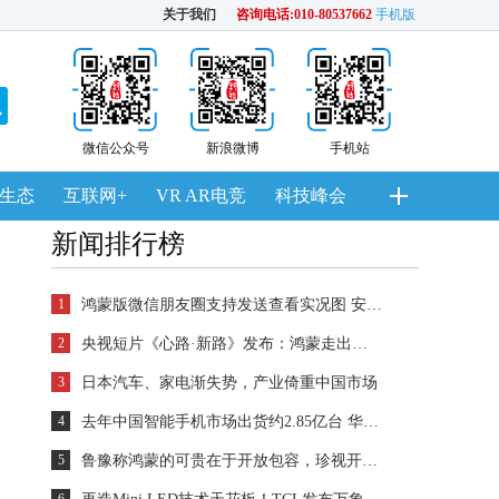
关于我们
咨询电话:010-80537662
手机版
微信公众号
新浪微博
手机站
生态
互联网+
VR AR电竞
科技峰会
新闻排行榜
1
鸿蒙版微信朋友圈支持发送查看实况图 安装量超2700万
2
央视短片《心路·新路》发布：鸿蒙走出一条中国科技的新路
3
日本汽车、家电渐失势，产业倚重中国市场
4
去年中国智能手机市场出货约2.85亿台 华为登顶
5
鲁豫称鸿蒙的可贵在于开放包容，珍视开发者的每一个“好想法”