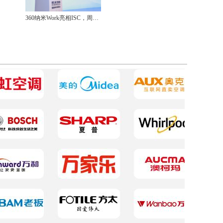
360纳米Work亮相ISC，周鸿祎透露新一代AI工作平台