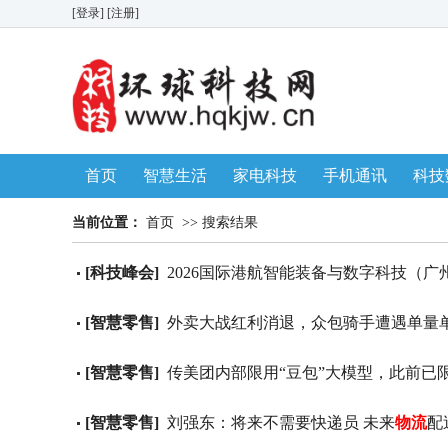
[登录]
[注册]
首页
智慧生活
家电科技
手机通讯
科技
生活消费
AWE 家博会
当前位置：
首页
>>
搜索结果
[科技峰会]
2026国际港航智能装备与数字科技（广
[智慧零售]
外卖大战红利消退，众包骑手遭遇单量
[智慧零售]
传美团内部限用“豆包”大模型，此前已限
[智慧零售]
刘强东：将来不需要快递员 未来
物流
配