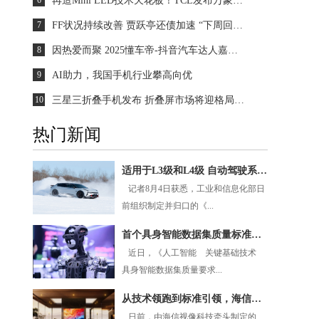
6
再造Mini LED技术天花板！TCL发布万象分区等重磅新技术
7
FF状况持续改善 贾跃亭还债加速 “下周回国”又近一步？
8
因热爱而聚 2025懂车帝-抖音汽车达人嘉年华年终派对圆满收官
9
AI助力，我国手机行业攀高向优
10
三星三折叠手机发布 折叠屏市场将迎格局重塑？
热门新闻
适用于L3级和L4级 自动驾驶系统安全要求国标发布
记者8月4日获悉，工业和信息化部日
前组织制定并归口的《...
首个具身智能数据集质量标准发布
近日，《人工智能 关键基础技术
具身智能数据集质量要求...
从技术领跑到标准引领，海信牵头制定我国首个RGB-Mini LED行业标准
日前，由海信视像科技牵头制定的