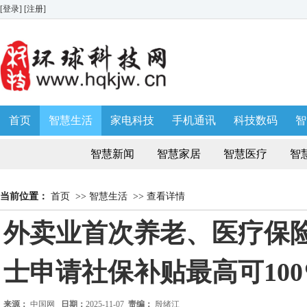
[登录]
[注册]
首页
智慧生活
家电科技
手机通讯
科技数码
智
生活消费
AWE 家博会
智慧新闻
智慧家居
智慧医疗
智
当前位置：
首页
>>
智慧生活
>>
查看详情
外卖业首次养老、医疗保险
士申请社保补贴最高可100
来源：
中国网
日期：
2025-11-07
责编：
殷绪江