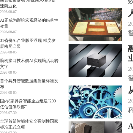
融资密集落地 AI视频大模型竞
速商业化
2026-08-07
AI正成为影响宏观经济的结构性
2
变量
2026-08-07
31省份AI产业版图浮现 梯度发
展格局凸显
2026-08-05
脑机接口技术借AI实现脑活动转
文字
2
2026-08-05
首个具身智能数据集质量标准发
布
2026-08-05
2
国内8家具身智能企业组建“200
亿估值俱乐部”
2026-07-30
全球首部智能体安全强制性国家
标准正式立项