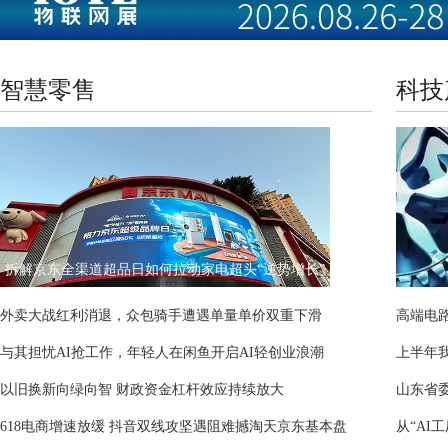
智慧零售
科技
拆解京东全渠道超品日如何拉动家电超头“逆势增长”
外卖大战红利消退，众包骑手遭遇单量单价双重下滑
高端电路
与其担忧AI抢工作，年轻人在闲鱼开启AI轻创业浪潮
以旧换新向绿向智 财政资金杠杆效应持续放大
山东省
618电商增速放缓 抖音双线攻坚遇阻难撼淘天京东基本盘
从“AI