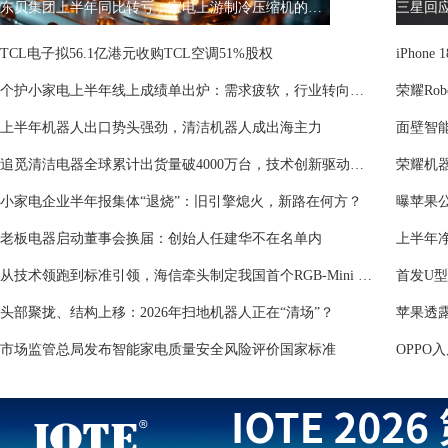
东贝集团上半年同比转亏：家电上游制冷压缩机的阵痛与突围
TCL电子拟56.1亿港元收购TCL空调51%股权
iPho
个护小家电上半年线上成绩单出炉：需求疲软，行业转向深耕价值
荣耀Ro
上半年机器人出口势头强劲，清洁机器人成出海主力
追觅清洁电器全球累计出货量破4000万台，技术创新驱动多品类增长
小家电企业半年报集体“退烧”：旧引擎熄火，新路在何方？
曝苹果公
老板电器启动董事会换届：创始人任建华不在名单内
从技术领跑到标准引领，海信牵头制定我国首个RGB-Mini LED行业标准
首发U型
头部聚拢、结构上移：2026年扫地机器人正在“清场”？
市场监管总局发布智能家电质量安全风险评价国家标准