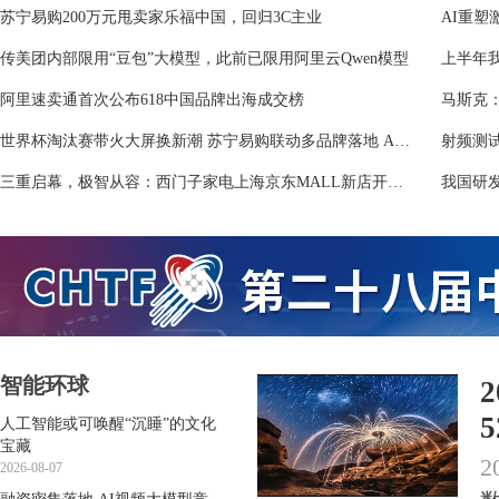
苏宁易购200万元甩卖家乐福中国，回归3C主业
AI重塑
传美团内部限用“豆包”大模型，此前已限用阿里云Qwen模型
上半年我
阿里速卖通首次公布618中国品牌出海成交榜
世界杯淘汰赛带火大屏换新潮 苏宁易购联动多品牌落地 AI 电视焕新行动
三重启幕，极智从容：西门子家电上海京东MALL新店开业暨“理想家618升级计划”圆满收官
我国研
智能环球
5
人工智能或可唤醒“沉睡”的文化
宝藏
2
2026-08-07