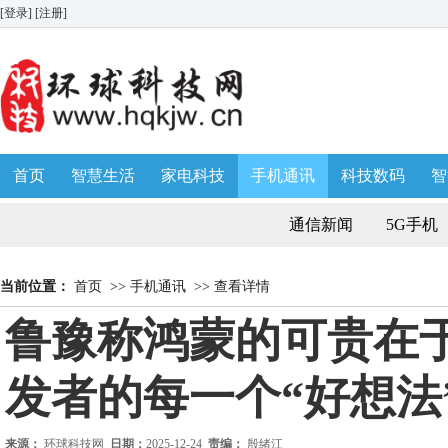
[登录]
[注册]
首页
智慧生活
家电科技
手机通讯
科技数码
智
生活消费
AWE 家博会
通信新闻
5G手机
当前位置：
首页
>>
手机通讯
>>
查看详情
鲁豫称鸿蒙的可贵在
发者的每一个“好想法
来源：
环球科技网
日期：
2025-12-24
责编：
殷绪江