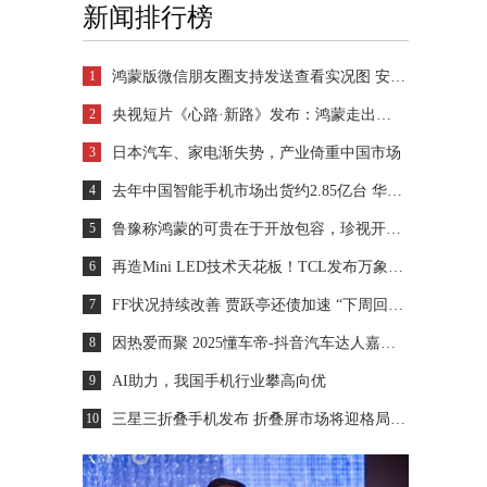
新闻排行榜
1
鸿蒙版微信朋友圈支持发送查看实况图 安装量超2700万
2
央视短片《心路·新路》发布：鸿蒙走出一条中国科技的新路
3
日本汽车、家电渐失势，产业倚重中国市场
4
去年中国智能手机市场出货约2.85亿台 华为登顶
5
鲁豫称鸿蒙的可贵在于开放包容，珍视开发者的每一个“好想法”
6
再造Mini LED技术天花板！TCL发布万象分区等重磅新技术
7
FF状况持续改善 贾跃亭还债加速 “下周回国”又近一步？
8
因热爱而聚 2025懂车帝-抖音汽车达人嘉年华年终派对圆满收官
9
AI助力，我国手机行业攀高向优
10
三星三折叠手机发布 折叠屏市场将迎格局重塑？