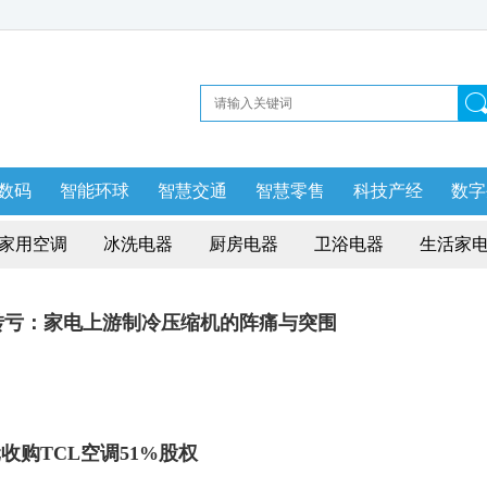
数码
智能环球
智慧交通
智慧零售
科技产经
数字
家用空调
冰洗电器
厨房电器
卫浴电器
生活家
转亏：家电上游制冷压缩机的阵痛与突围
元收购TCL空调51%股权