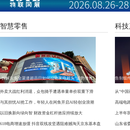
智慧零售
科技
拆解京东全渠道超品日如何拉动家电超头“逆势增长”
外卖大战红利消退，众包骑手遭遇单量单价双重下滑
从“中国
与其担忧AI抢工作，年轻人在闲鱼开启AI轻创业浪潮
高端电路
以旧换新向绿向智 财政资金杠杆效应持续放大
618电商增速放缓 抖音双线攻坚遇阻难撼淘天京东基本盘
山东省