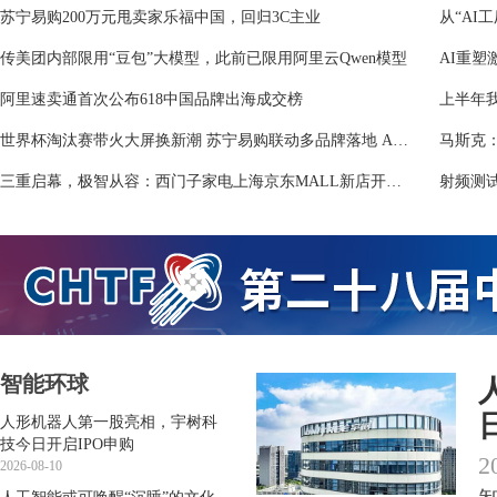
苏宁易购200万元甩卖家乐福中国，回归3C主业
从“AI
传美团内部限用“豆包”大模型，此前已限用阿里云Qwen模型
AI重塑
阿里速卖通首次公布618中国品牌出海成交榜
上半年我
世界杯淘汰赛带火大屏换新潮 苏宁易购联动多品牌落地 AI 电视焕新行动
三重启幕，极智从容：西门子家电上海京东MALL新店开业暨“理想家618升级计划”圆满收官
智能环球
人形机器人第一股亮相，宇树科
技今日开启IPO申购
2
2026-08-10