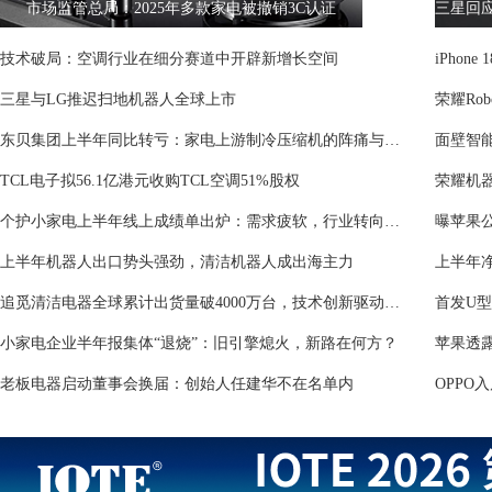
市场监管总局：2025年多款家电被撤销3C认证
技术破局：空调行业在细分赛道中开辟新增长空间
iPho
三星与LG推迟扫地机器人全球上市
荣耀Ro
东贝集团上半年同比转亏：家电上游制冷压缩机的阵痛与突围
TCL电子拟56.1亿港元收购TCL空调51%股权
个护小家电上半年线上成绩单出炉：需求疲软，行业转向深耕价值
曝苹果公
上半年机器人出口势头强劲，清洁机器人成出海主力
追觅清洁电器全球累计出货量破4000万台，技术创新驱动多品类增长
首发U型
小家电企业半年报集体“退烧”：旧引擎熄火，新路在何方？
老板电器启动董事会换届：创始人任建华不在名单内