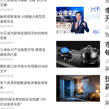
人工智能或可唤醒“沉睡”的文化
宝藏
2026-08-07
融资密集落地 AI视频大模型竞
速商业化
2
2026-08-07
AI正成为影响宏观经济的结构性
变量
2026-08-07
31省份AI产业版图浮现 梯度发
展格局凸显
2026-08-05
2
脑机接口技术借AI实现脑活动转
文字
2026-08-05
首个具身智能数据集质量标准发
布
2026-08-05
2
国内8家具身智能企业组建“200
亿估值俱乐部”