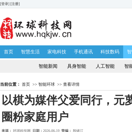
[登录]
[注册]
首页
智慧生活
家电科技
手机通讯
科技数码
智
生活消费
AWE 家博会
智能新闻
具身智能
人工智能
智
当前位置：
首页
>>
智能环球
>>
查看详情
以棋为媒伴父爱同行，元萝
圈粉家庭用户
来源：
环球科技网
日期：
2026-06-19
责编：
殷绪江