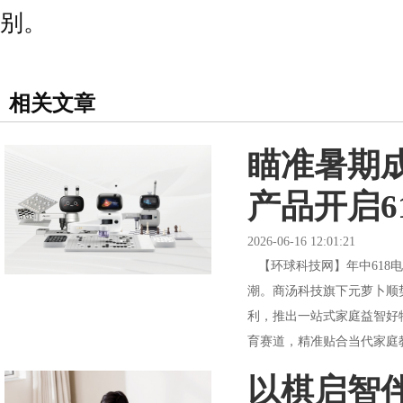
别。
相关文章
瞄准暑期
产品开启6
2026-06-16 12:01:21
【环球科技网】年中618
潮。商汤科技旗下元萝卜顺势
利，推出一站式家庭益智好
育赛道，精准贴合当代家庭教
以棋启智