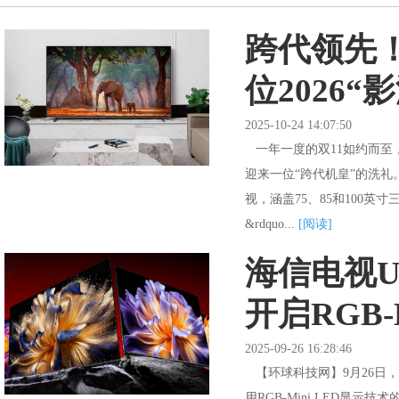
跨代领先！
位2026“
2025-10-24 14:07:50
一年一度的双11如约而至
迎来一位“跨代机皇”的洗礼。日前
视，涵盖75、85和100
&rdquo...
[阅读]
海信电视U7
开启RGB-
2025-09-26 16:28:46
【环球科技网】9月26日，
用RGB-Mini LED显示技