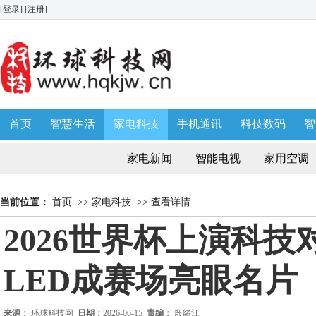
[登录]
[注册]
首页
智慧生活
家电科技
手机通讯
科技数码
智
生活消费
AWE 家博会
家电新闻
智能电视
家用空调
当前位置：
首页
>>
家电科技
>>
查看详情
2026世界杯上演科技对
LED成赛场亮眼名片
来源：
环球科技网
日期：
2026-06-15
责编：
殷绪江