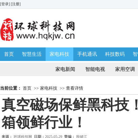
[登录]
[注册]
首页
智慧生活
家电科技
手机通讯
科技数码
智
生活消费
AWE 家博会
家电新闻
智能电视
家用空调
当前位置：
首页
>>
家电科技
>>
查看详情
真空磁场保鲜黑科技！
箱领鲜行业！
来源：
环球科技网
日期：
2025-05-29
责编：
殷绪江