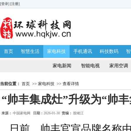
[登录]
[注册]
首页
智慧生活
家电科技
手机通讯
科技数码
智
生活消费
AWE 家博会
家电新闻
智能电视
家用空调
当前位置：
首页
>>
家电科技
>>
查看详情
“帅丰集成灶”升级为“帅丰
来源：
中国家电网
日期：
2026-01-30
责编：
殷绪江
日前，帅丰官宣品牌名称由“