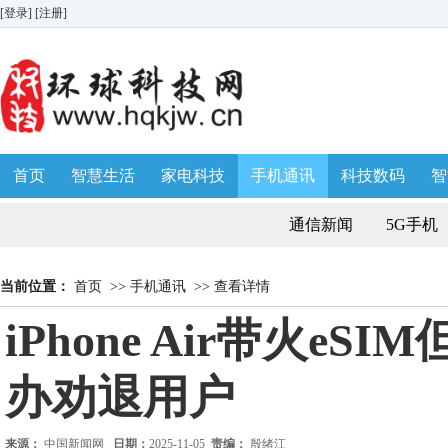
[登录]
[注册]
首页
智慧生活
家电科技
手机通讯
科技数码
智
生活消费
AWE 家博会
通信新闻
5G手机
当前位置：
首页
>>
手机通讯
>>
查看详情
iPhone Air带火e
办劝退用户
来源：
中国新闻网
日期：
2025-11-05
责编：
殷绪江