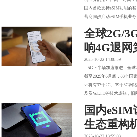
国内首款支持eSIM功能的智
营商同步启动eSIM手机业务
全球2G/3
响4G退网
2025-10-22 14:08:59
5G下半场加速推进，全球2
截至2025年6月底，83个
计将有37个2G、39个3G网
及及VoLTE等技术成熟，旧网
国内eSI
生态重构
2025-10-22 13:59:03